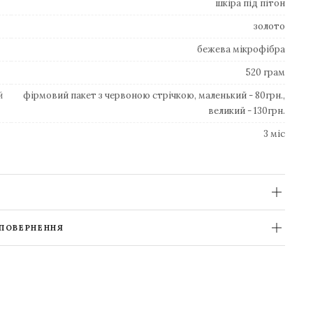
шкіра під пітон
золото
бежева мікрофібра
520 грам
й
фірмовий пакет з червоною стрічкою, маленький - 80грн.,
великий - 130грн.
3 міс
 ПОВЕРНЕННЯ