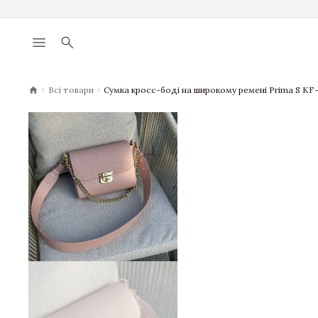
menu
search
chevron_right
chevron_right
Всі товари
Сумка кросс-боді на широкому ремені Prima S KF