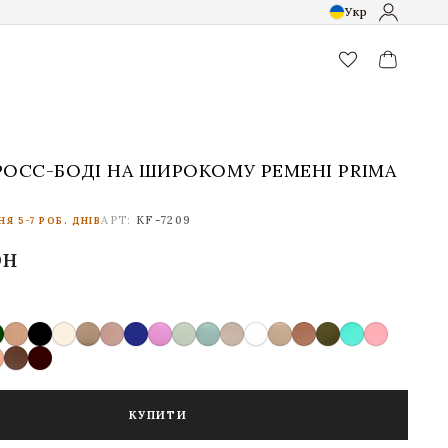
Укр
favorite_border
РОСС-БОДІ НА ШИРОКОМУ РЕМЕНІ PRIMA
АРТ:
KF-7209
Я 5-7 РОБ. ДНІВ
рн
КУПИТИ