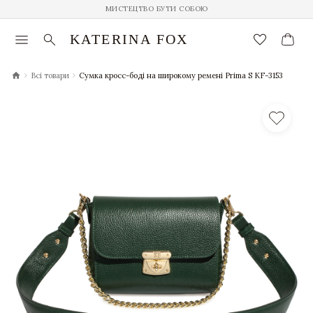
МИСТЕЦТВО БУТИ СОБОЮ
menu
search
favorite_border
KATERINA FOX
chevron_right
chevron_right
Всі товари
Сумка кросс-боді на широкому ремені Prima S KF-3153