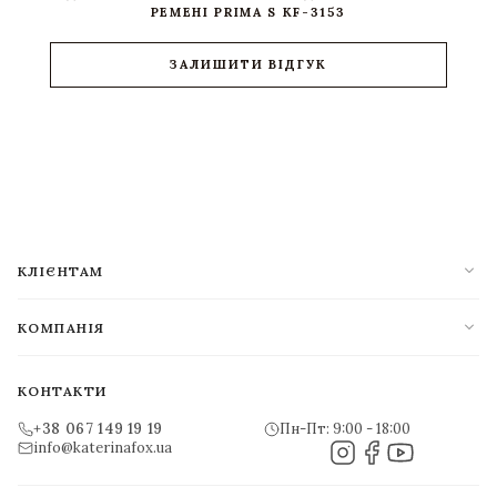
РЕМЕНІ PRIMA S KF-3153
ЗАЛИШИТИ ВІДГУК
expand_more
КЛІЄНТАМ
expand_more
КОМПАНІЯ
КОНТАКТИ
+38 067 149 19 19
Пн-Пт: 9:00 - 18:00
info@katerinafox.ua