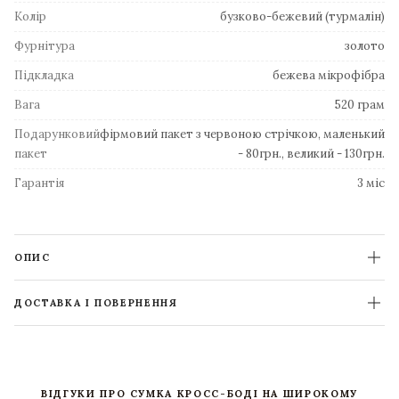
Колір
бузково-бежевий (турмалін)
Фурнітура
золото
Підкладка
бежева мікрофібра
Вага
520 грам
Подарунковий
фірмовий пакет з червоною стрічкою, маленький
пакет
- 80грн., великий - 130грн.
Гарантія
3 міс
ОПИС
ДОСТАВКА І ПОВЕРНЕННЯ
ВІДГУКИ ПРО СУМКА КРОСС-БОДІ НА ШИРОКОМУ