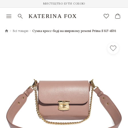
МИСТЕЦТВО БУТИ СОБОЮ
menu
search
favorite_border
KATERINA FOX
chevron_right
chevron_right
Всі товари
Сумка кросс-боді на широкому ремені Prima S KF-4591