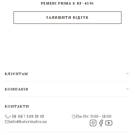
РЕМЕНІ PRIMA S KF-4591
ЗАЛИШИТИ ВІДГУК
expand_more
КЛІЄНТАМ
expand_more
КОМПАНІЯ
КОНТАКТИ
+38 067 149 19 19
Пн-Пт: 9:00 - 18:00
info@katerinafox.ua