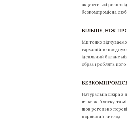
акценти, які розпові
безкомпромісна любо
БІЛЬШЕ, НІЖ П
Ми тонко відчуваємо 
гармонійно поєднуют
ідеальний баланс мі
образ і роблять його
БЕЗКОМПРОМІСН
Натуральна шкіра з 
втрачає блиску, та 
шов ретельно переві
первісний вигляд.