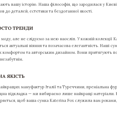
дають вашу історію. Наша філософія, що зародилася у Києві 
в до деталей, естетики та бездоганної якості.
РОСТО ТРЕНДИ
моду, але не слідуємо за нею наосліп. У кожній колекції K
ься актуальні віяння та позачасова елегантність. Наші су
ж комфортом та авторським дизайном. Вони притягують п
 незабутнім.
А ЯКІСТЬ
найкращих мануфактур Італії та Туреччини, преміальна фур
міцна підкладка — ми вибираємо лише найкращі матеріали.
ряється, щоб ваша сумка Katerina Fox служила вам роками,