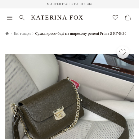
МИСТЕЦТВО БУТИ СОБОЮ
menu
search
favorite_border
KATERINA FOX
chevron_right
chevron_right
Всі товари
Сумка кросс-боді на широкому ремені Prima S KF-5430