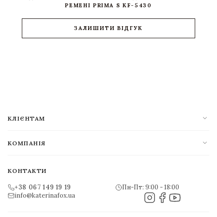
РЕМЕНІ PRIMA S KF-5430
ЗАЛИШИТИ ВІДГУК
expand_more
КЛІЄНТАМ
expand_more
КОМПАНІЯ
КОНТАКТИ
+38 067 149 19 19
Пн-Пт: 9:00 - 18:00
info@katerinafox.ua