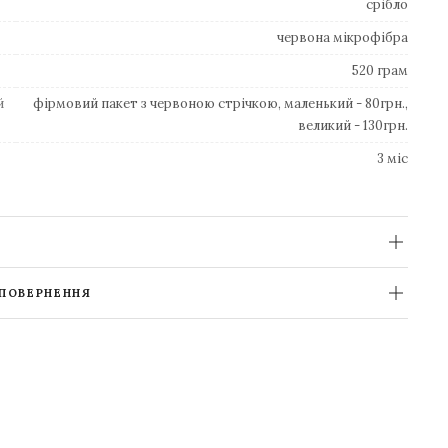
срібло
червона мікрофібра
520 грам
й
фірмовий пакет з червоною стрічкою, маленький - 80грн.,
великий - 130грн.
3 міс
 ПОВЕРНЕННЯ