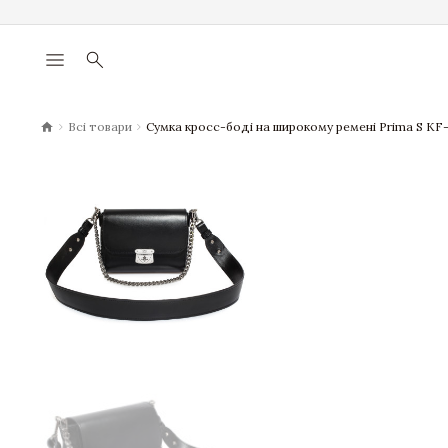
menu
search
chevron_right
chevron_right
Всі товари
Сумка кросс-боді на широкому ремені Prima S KF