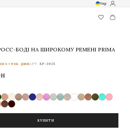
Укр
favorite_border
РОСС-БОДІ НА ШИРОКОМУ РЕМЕНІ PRIMA
5
АРТ:
KF-3925
Я 5-7 РОБ. ДНІВ
рн
КУПИТИ