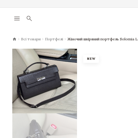
menu
search
chevron_right
chevron_right
chevron_right
Всі товари
Портфелі
Жіночий шкіряний портфель Solomia 
NEW