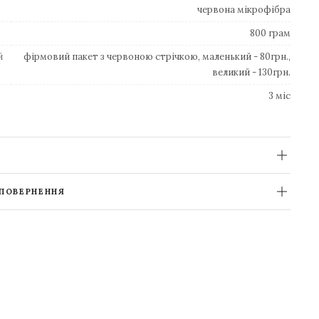
червона мікрофібра
800 грам
й
фірмовий пакет з червоною стрічкою, маленький - 80грн.,
великий - 130грн.
3 міс
 ПОВЕРНЕННЯ