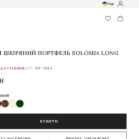
Укр
favorite_border
 ШКІРЯНИЙ ПОРТФЕЛЬ SOLOMIA LONG
АРТ:
KF-7654
ЕДОСТУПНИЙ
рн
ЕВИЙ
КУПИТИ
АТА ЧАСТИНАМИ
ШВИДКЕ ЗАМОВЛЕННЯ