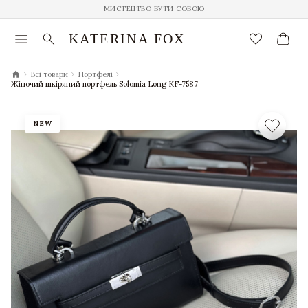
МИСТЕЦТВО БУТИ СОБОЮ
menu
search
favorite_border
KATERINA FOX
chevron_right
chevron_right
chevron_right
Всі товари
Портфелі
Жіночий шкіряний портфель Solomia Long KF-7587
NEW