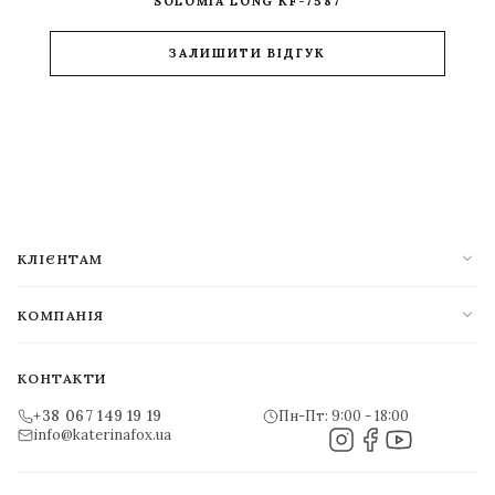
SOLOMIA LONG KF-7587
ЗАЛИШИТИ ВІДГУК
expand_more
КЛІЄНТАМ
expand_more
КОМПАНІЯ
КОНТАКТИ
+38 067 149 19 19
Пн-Пт: 9:00 - 18:00
info@katerinafox.ua