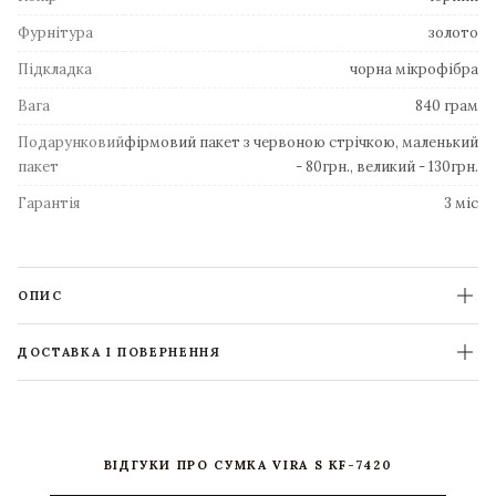
Фурнітура
золото
Підкладка
чорна мікрофібра
Вага
840 грам
Подарунковий
фірмовий пакет з червоною стрічкою, маленький
пакет
- 80грн., великий - 130грн.
Гарантія
3 міс
ОПИС
ДОСТАВКА І ПОВЕРНЕННЯ
ВІДГУКИ ПРО СУМКА VIRA S KF-7420