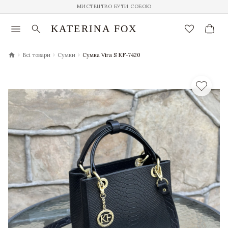
МИСТЕЦТВО БУТИ СОБОЮ
menu
search
favorite_border
KATERINA FOX
chevron_right
chevron_right
chevron_right
Всі товари
Сумки
Сумка Vira S KF-7420