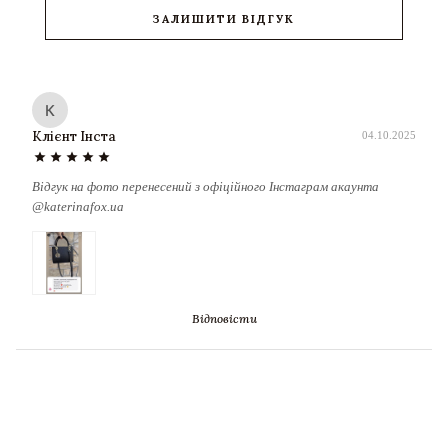
ЗАЛИШИТИ ВІДГУК
К
Клієнт Інста
04.10.2025
star
star
star
star
star
Відгук на фото перенесений з офіційного Інстаграм акаунта
@katerinafox.ua
Відповісти