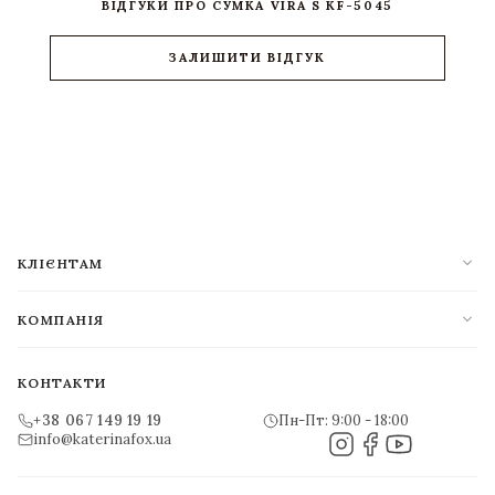
ВІДГУКИ ПРО СУМКА VIRA S KF-5045
ЗАЛИШИТИ ВІДГУК
expand_more
КЛІЄНТАМ
expand_more
КОМПАНІЯ
КОНТАКТИ
+38 067 149 19 19
Пн-Пт: 9:00 - 18:00
info@katerinafox.ua