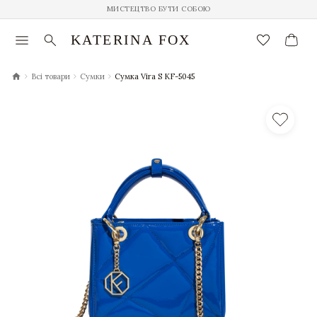
МИСТЕЦТВО БУТИ СОБОЮ
menu
search
favorite_border
KATERINA FOX
chevron_right
chevron_right
chevron_right
Всі товари
Сумки
Сумка Vira S KF-5045