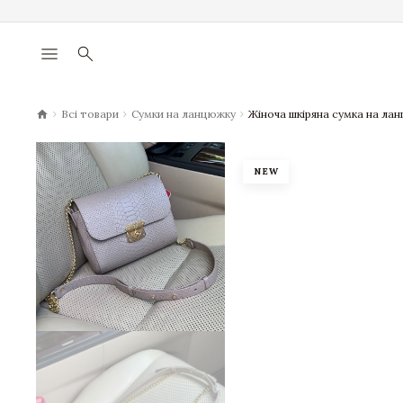
menu
search
chevron_right
chevron_right
chevron_right
Всі товари
Сумки на ланцюжку
Жіноча шкіряна сумка на лан
NEW