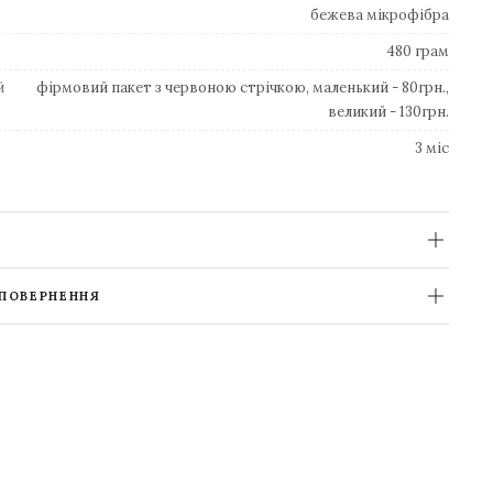
бежева мікрофібра
480 грам
й
фірмовий пакет з червоною стрічкою, маленький - 80грн.,
великий - 130грн.
3 міс
 ПОВЕРНЕННЯ