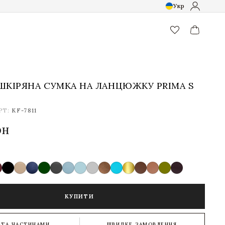
Укр
favorite_border
ШКІРЯНА СУМКА НА ЛАНЦЮЖКУ PRIMA S
РТ:
KF-7811
рн
КУПИТИ
АТА ЧАСТИНАМИ
ШВИДКЕ ЗАМОВЛЕННЯ