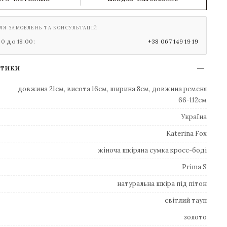
ЛЯ ЗАМОВЛЕНЬ ТА КОНСУЛЬТАЦІЙ
00 до 18:00:
+38 067 149 19 19
СТИКИ
довжина 21см, висота 16см, ширина 8см, довжина ременя
66-112см
Україна
Katerina Fox
жіноча шкіряна сумка кросс-боді
Prima S
натуральна шкіра під пітон
світлий тауп
золото