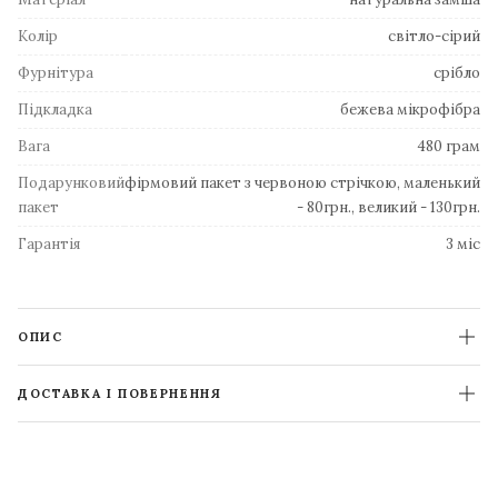
Колір
світло-сірий
Фурнітура
срібло
Підкладка
бежева мікрофібра
Вага
480 грам
Подарунковий
фірмовий пакет з червоною стрічкою, маленький
пакет
- 80грн., великий - 130грн.
Гарантія
3 міс
ОПИС
ДОСТАВКА І ПОВЕРНЕННЯ