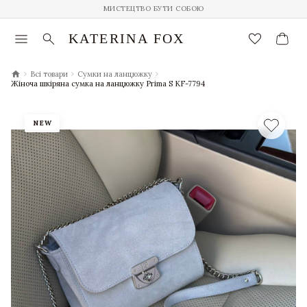
МИСТЕЦТВО БУТИ СОБОЮ
menu
search
favorite_border
KATERINA FOX
chevron_right
chevron_right
chevron_right
Всі товари
Сумки на ланцюжку
Жіноча шкіряна сумка на ланцюжку Prima S KF-7794
NEW