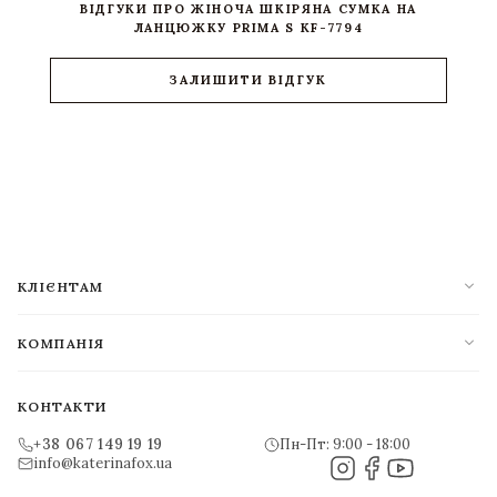
ВІДГУКИ ПРО ЖІНОЧА ШКІРЯНА СУМКА НА
ЛАНЦЮЖКУ PRIMA S KF-7794
ЗАЛИШИТИ ВІДГУК
expand_more
КЛІЄНТАМ
expand_more
КОМПАНІЯ
КОНТАКТИ
+38 067 149 19 19
Пн-Пт: 9:00 - 18:00
info@katerinafox.ua