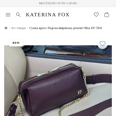
МИСТЕЦТВО БУТИ СОБОЮ
menu
search
favorite_border
KATERINA FOX
chevron_right
chevron_right
Всі товари
Сумка кросс-боді на широкому ремені Vilna KF-7801
NEW