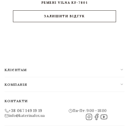
РЕМЕНІ VILNA KF-7801
ЗАЛИШИТИ ВІДГУК
expand_more
КЛІЄНТАМ
expand_more
КОМПАНІЯ
КОНТАКТИ
+38 067 149 19 19
Пн-Пт: 9:00 - 18:00
info@katerinafox.ua