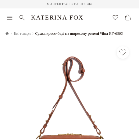
МИСТЕЦТВО БУТИ СОБОЮ
menu
search
favorite_border
KATERINA FOX
chevron_right
chevron_right
Всі товари
Сумка кросс-боді на широкому ремені Vilna KF-6563