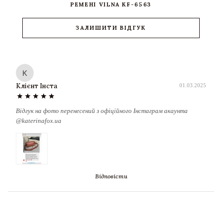
РЕМЕНІ VILNA KF-6563
ЗАЛИШИТИ ВІДГУК
К
Клієнт Інста
01.03.2025
star
star
star
star
star
Відгук на фото перенесений з офіційного Інстаграм акаунта
@katerinafox.ua
Відповісти