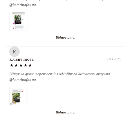
@katerinafox.ua
Відповісти
К
Клієнт Інста
12.03.2025
star
star
star
star
star
Відгук на фото перенесений з офіційного Інстаграм акаунта
@katerinafox.ua
Відповісти