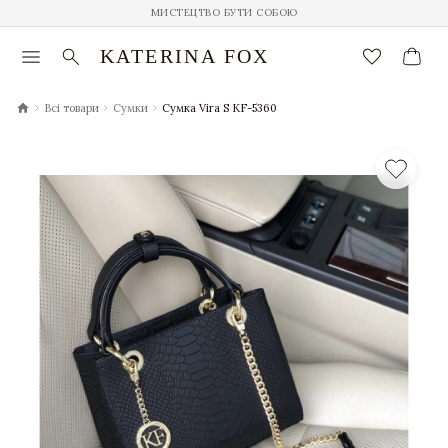
МИСТЕЦТВО БУТИ СОБОЮ
menu
search
favorite_border
KATERINA FOX
chevron_right
chevron_right
chevron_right
Всі товари
Сумки
Сумка Vira S KF-5360