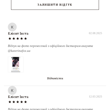
ЗАЛИШИТИ ВІДГУК
К
Клієнт Інста
02.08.2025
star
star
star
star
star
Відгук на фото перенесений з офіційного Інстаграм акаунта
@katerinafox.ua
Відповісти
К
Клієнт Інста
12.03.2025
star
star
star
star
star
Відгук на фото перенесений з офіційного Інстаграм акаунта