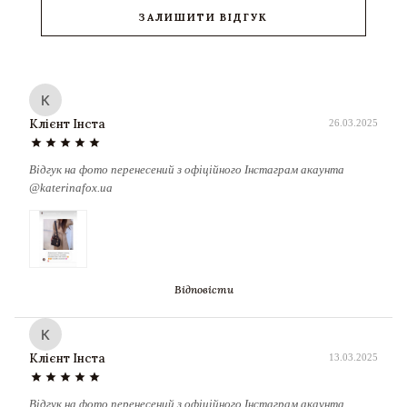
ЗАЛИШИТИ ВІДГУК
К
Клієнт Інста
26.03.2025
star
star
star
star
star
Відгук на фото перенесений з офіційного Інстаграм акаунта
@katerinafox.ua
Відповісти
К
Клієнт Інста
13.03.2025
star
star
star
star
star
Відгук на фото перенесений з офіційного Інстаграм акаунта