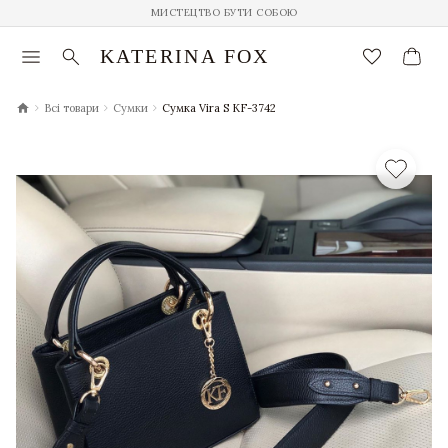
МИСТЕЦТВО БУТИ СОБОЮ
menu
search
favorite_border
KATERINA FOX
chevron_right
chevron_right
chevron_right
Всі товари
Сумки
Сумка Vira S KF-3742