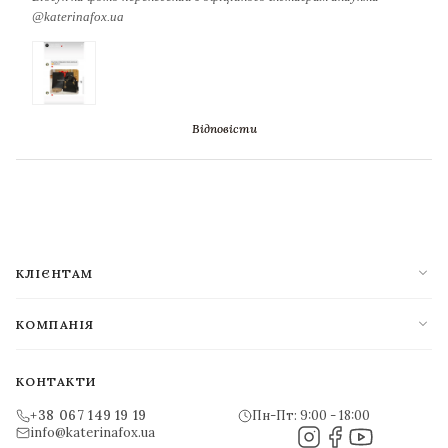
@katerinafox.ua
Відповісти
expand_more
КЛІЄНТАМ
expand_more
КОМПАНІЯ
КОНТАКТИ
+38 067 149 19 19
Пн-Пт: 9:00 - 18:00
info@katerinafox.ua