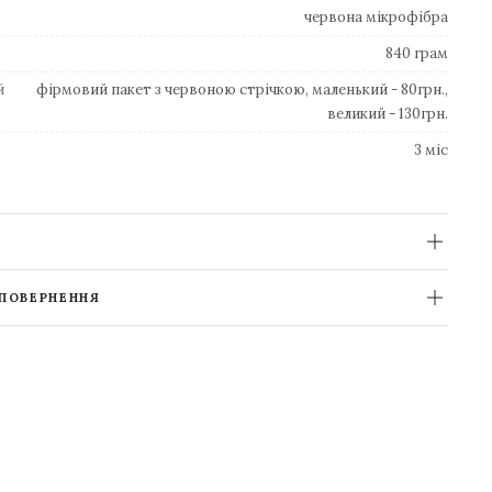
червона мікрофібра
840 грам
й
фірмовий пакет з червоною стрічкою, маленький - 80грн.,
великий - 130грн.
3 міс
 ПОВЕРНЕННЯ