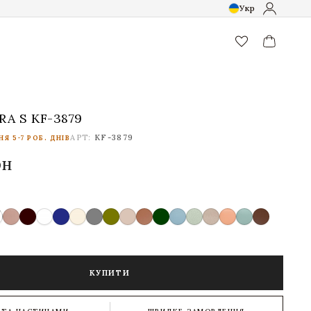
Укр
favorite_border
RA S KF-3879
АРТ:
KF-3879
Я 5-7 РОБ. ДНІВ
рн
КУПИТИ