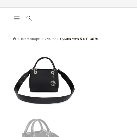
menu
search
chevron_right
chevron_right
chevron_right
Всі товари
Сумки
Сумка Vira S KF-3879