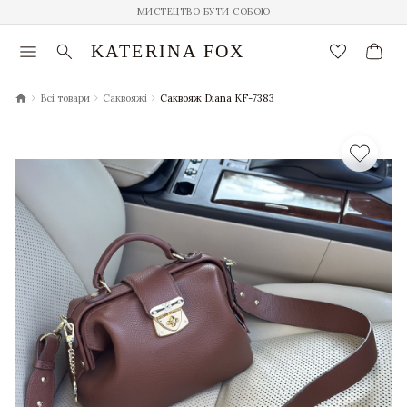
МИСТЕЦТВО БУТИ СОБОЮ
menu
search
favorite_border
KATERINA FOX
chevron_right
chevron_right
chevron_right
Всі товари
Саквояжі
Саквояж Diana KF-7383