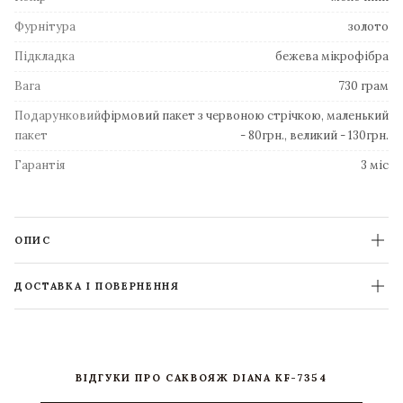
Фурнітура
золото
Підкладка
бежева мікрофібра
Вага
730 грам
Подарунковий
фірмовий пакет з червоною стрічкою, маленький
пакет
- 80грн., великий - 130грн.
Гарантія
3 міс
ОПИС
ДОСТАВКА І ПОВЕРНЕННЯ
ВІДГУКИ ПРО САКВОЯЖ DIANA KF-7354