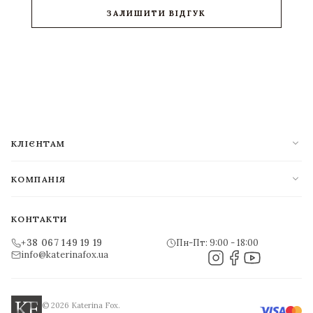
ЗАЛИШИТИ ВІДГУК
expand_more
КЛІЄНТАМ
expand_more
КОМПАНІЯ
КОНТАКТИ
+38 067 149 19 19
Пн-Пт: 9:00 - 18:00
info@katerinafox.ua
© 2026 Katerina Fox.