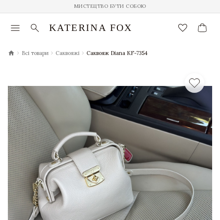
МИСТЕЦТВО БУТИ СОБОЮ
menu
search
favorite_border
KATERINA FOX
chevron_right
chevron_right
chevron_right
Всі товари
Саквояжі
Саквояж Diana KF-7354