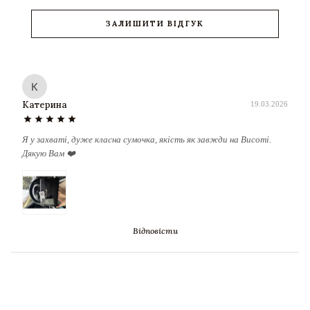
ЗАЛИШИТИ ВІДГУК
К
Катерина
19.03.2026
star
star
star
star
star
Я у захваті, дуже класна сумочка, якість як завжди на Висоті.
Дякую Вам ❤️
Відповісти