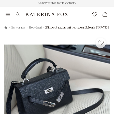
МИСТЕЦТВО БУТИ СОБОЮ
menu
search
favorite_border
KATERINA FOX
chevron_right
chevron_right
chevron_right
Всі товари
Портфелі
Жіночий шкіряний портфель Solomia S KF-7509