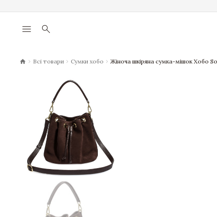
menu
search
chevron_right
chevron_right
chevron_right
Всі товари
Сумки хобо
Жіноча шкіряна сумка-мішок Хобо S