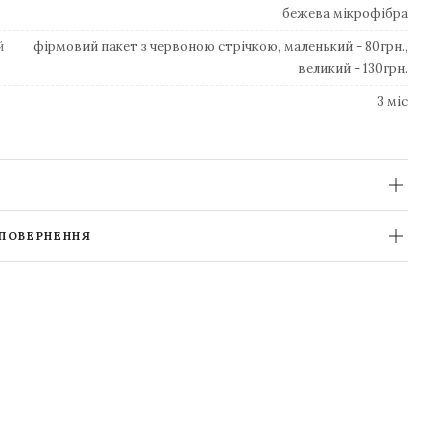
бежева мікрофібра
й
фірмовий пакет з червоною стрічкою, маленький - 80грн.,
великий - 130грн.
3 міс
 ПОВЕРНЕННЯ